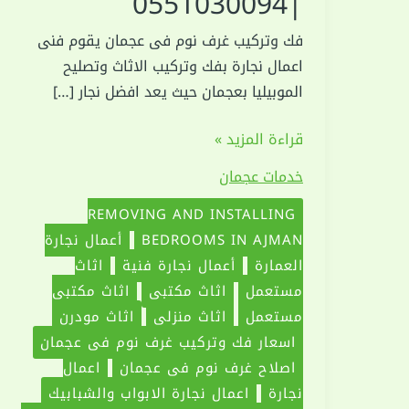
|0551030094
فك وتركيب غرف نوم فى عجمان يقوم فنى
اعمال نجارة بفك وتركيب الاثاث وتصليح
الموبيليا بعجمان حيث يعد افضل نجار […]
فك
قراءة المزيد »
وتركيب
خدمات عجمان
غرف
نوم
REMOVING AND INSTALLING
فى
BEDROOMS IN AJMAN
أعمال نجارة
عجمان
العمارة
أعمال نجارة فنية
اثاث
|0551030094
مستعمل
اثاث مكتبي
اثاث مكتبي
مستعمل
اثاث منزلي
اثاث مودرن
اسعار فك وتركيب غرف نوم في عجمان
اصلاح غرف نوم فى عجمان
اعمال
نجارة
اعمال نجارة الابواب والشبابيك