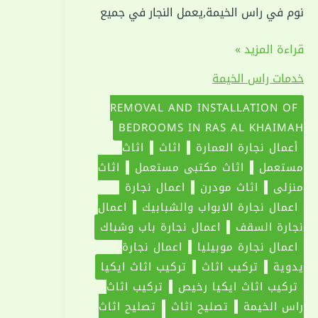
نوم في راس الخيمة,يعمل النجار في جميع
فك
قراءة المزيد »
وتركيب
خدمات راس الخيمة
غرف
نوم
REMOVAL AND INSTALLATION OF
في
BEDROOMS IN RAS AL KHAIMAH
راس
أعمال نجارة العمارة
اثاث
اثاث
الخيمة
مستعمل
اثاث مكتبي مستعمل
اثاث
|0551030094
منزلي
اثاث مودرن
اعمال نجارة
اعمال نجارة الابواب والشبابيك
اعمال
نجارة السقف
اعمال نجارة باب وشباك
اعمال نجارة موبيليا
اعمال نجارة
يدوية
تركيب اثاث
تركيب اثاث ايكيا
تركيب اثاث ايكيا رخيص
تركيب اثاث
راس الخيمة
تصليح اثاث
تصليح اثاث