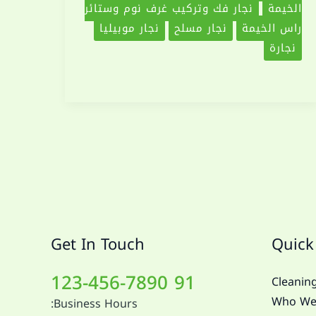
الخيمة
نجار فك وتركيب غرف نوم وستائر
راس الخيمة
نجار مسلح
نجار موبيليا
نجارة
Get In Touch
Quick
91 123-456-7890
Cleaning
Who We
Business Hours: