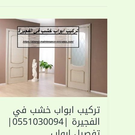
تركيب ابواب خشب في
الفجيرة |0551030094|
تفصيل ابواب