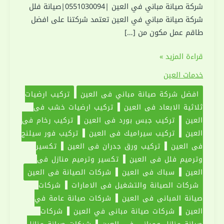
شركة صيانة مباني في العين |0551030094|صيانة فلل
شركة صيانة مباني في العين تعتمد شركتنا على افضل
طاقم عمل مكون من […]
شركة
قراءة المزيد »
صيانة
خدمات العين
مباني
افضل شركة صيانة مباني في العين
تركيب ارضيات
في
ثلاثية الابعاد في العين
تركيب ارضيات خشب في
العين
العين
تركيب جبس بورد في العين
تركيب رخام في
|0551030094|
العين
تركيب سيراميك في العين
تركيب فور سيلنج
صيانة
في العين
تركيب ورق جدران في العين
تكسير
فلل
وترميم فلل في العين
تكسير وترميم منازل في
العين
سباك في العين
شركات الصيانة في العين
شركات الصيانة والتشغيل في الامارات
شركات
صيانة المباني في العين
شركات صيانة عامة في
العين
شركات صيانة مباني في العين
شركات
صيانة منازل ومباني في العين
شركات صيانة منازل