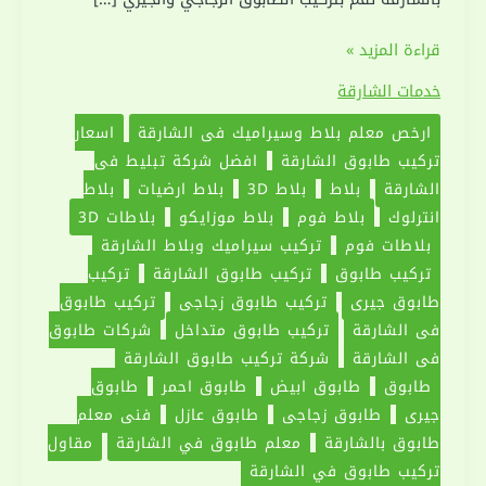
شركة
قراءة المزيد »
تركيب
خدمات الشارقة
طابوق
ارخص معلم بلاط وسيراميك في الشارقة
اسعار
في
تركيب طابوق الشارقة
افضل شركة تبليط في
الشارقة
الشارقة
بلاط
بلاط 3D
بلاط ارضيات
بلاط
|0551030094|
انترلوك
بلاط فوم
بلاط موزايكو
بلاطات 3D
فني
بلاطات فوم
تركيب سيراميك وبلاط الشارقة
طابوق
تركيب طابوق
تركيب طابوق الشارقة
تركيب
طابوق جيري
تركيب طابوق زجاجي
تركيب طابوق
في الشارقة
تركيب طابوق متداخل
شركات طابوق
في الشارقة
شركة تركيب طابوق الشارقة
طابوق
طابوق ابيض
طابوق احمر
طابوق
جيري
طابوق زجاجي
طابوق عازل
فني معلم
طابوق بالشارقة
معلم طابوق في الشارقة
مقاول
تركيب طابوق في الشارقة