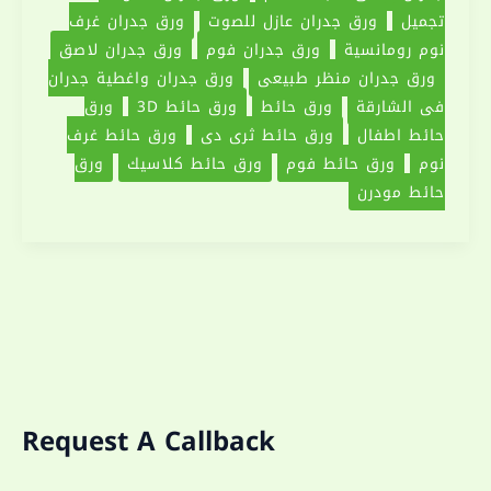
تجميل
ورق جدران عازل للصوت
ورق جدران غرف
نوم رومانسية
ورق جدران فوم
ورق جدران لاصق
ورق جدران منظر طبيعي
ورق جدران واغطية جدران
في الشارقة
ورق حائط
ورق حائط 3D
ورق
حائط اطفال
ورق حائط ثري دي
ورق حائط غرف
نوم
ورق حائط فوم
ورق حائط كلاسيك
ورق
حائط مودرن
Request A Callback