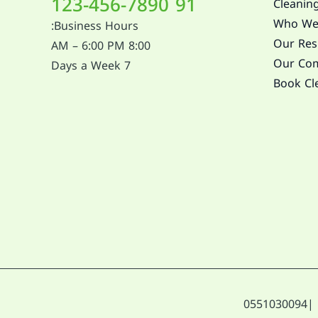
91 123-456-7890
Cleaning
Who We
Business Hours:
Our Resi
8:00 AM – 6:00 PM
Our Com
7 Days a Week
Book Cl