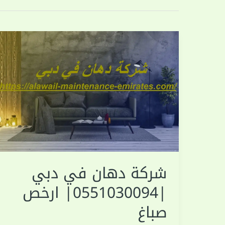
شركة دهان في دبي
|0551030094| ارخص
صباغ