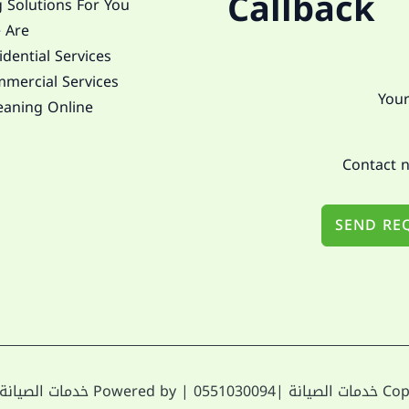
Callback
 Solutions For You
 Are
dential Services
mercial Services
eaning Online
SEND RE
صيانة |0551030094