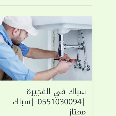
سباك في الفجيرة
|0551030094 |سباك
ممتاز