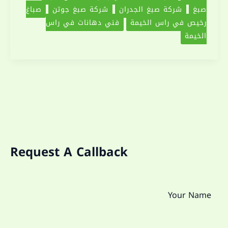
صبغ
شركة صبغ الجدران
شركة صبغ جوتن
صباغ
رخيص في راس الخيمة
فني دهانات في راس
الخيمة
Request A Callback