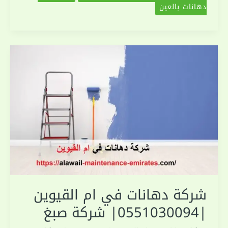
دهانات بالعين
شركة دهانات في ام القيوين
|0551030094| شركة صبغ