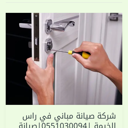
شركة صيانة مباني في راس
الخيمة |0551030094|صيانة