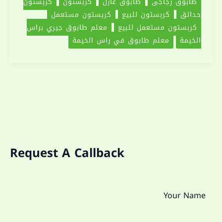
طابوق زجاجي
طابوق عازل
كربستون
كربستون
حدائق
كربستون للبيع
كربستون مستعمل
كربستون مستعمل للبيع
معلم طابوق جيري براس
الخيمة
معلم طابوق في راس الخيمة
Request A Callback