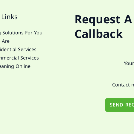
Request A
 Links
Callback
 Solutions For You
 Are
dential Services
mercial Services
eaning Online
SEND RE