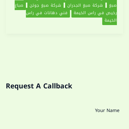
صبغ
شركة صبغ الجدران
شركة صبغ جوتن
صباغ
رخيص في راس الخيمة
فني دهانات في راس
الخيمة
Request A Callback