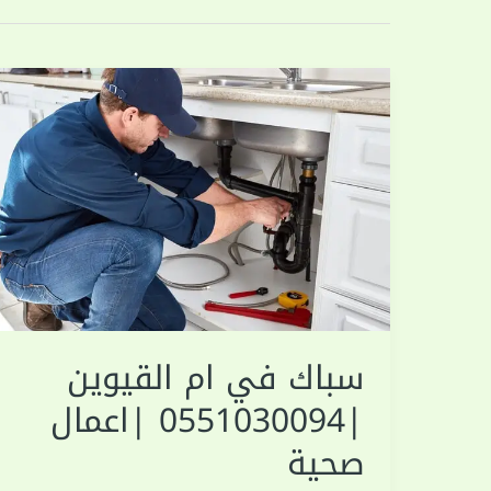
سباك في ام القيوين
|0551030094 |اعمال
صحية