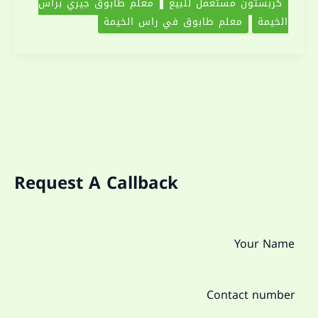
كربستون مستعمل للبيع
معلم طابوق جيري براس
الخيمة
معلم طابوق في راس الخيمة
Request A Callback