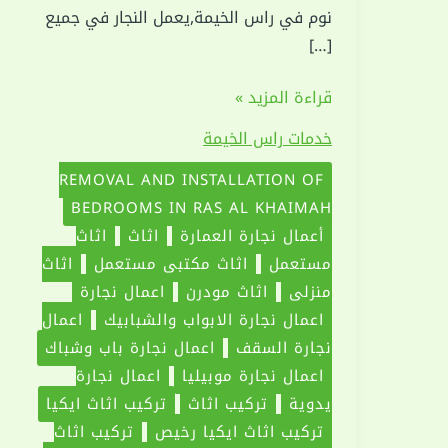
نوم في راس الخيمة,يعمل النجار في جميع
[…]
فك
قراءة المزيد »
وتركيب
خدمات راس الخيمة
غرف
نوم
REMOVAL AND INSTALLATION OF
في
BEDROOMS IN RAS AL KHAIMAH
راس
أعمال نجارة العمارة
اثاث
اثاث
الخيمة
مستعمل
اثاث مكتبي مستعمل
اثاث
|0551030094
منزلي
اثاث مودرن
اعمال نجارة
اعمال نجارة الابواب والشبابيك
اعمال
نجارة السقف
اعمال نجارة باب وشباك
اعمال نجارة موبيليا
اعمال نجارة
يدوية
تركيب اثاث
تركيب اثاث ايكيا
تركيب اثاث ايكيا رخيص
تركيب اثاث