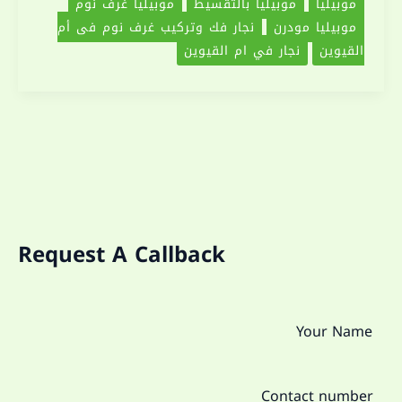
موبيليا
موبيليا بالتقسيط
موبيليا غرف نوم
موبيليا مودرن
نجار فك وتركيب غرف نوم فى أم
القيوين
نجار في ام القيوين
Request A Callback