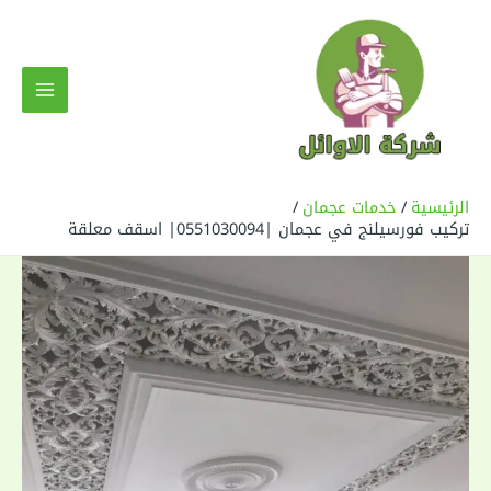
خطي
لى
لمحتوى
MAIN
MENU
الرئيسية
خدمات عجمان
تركيب فورسيلنج في عجمان |0551030094| اسقف معلقة