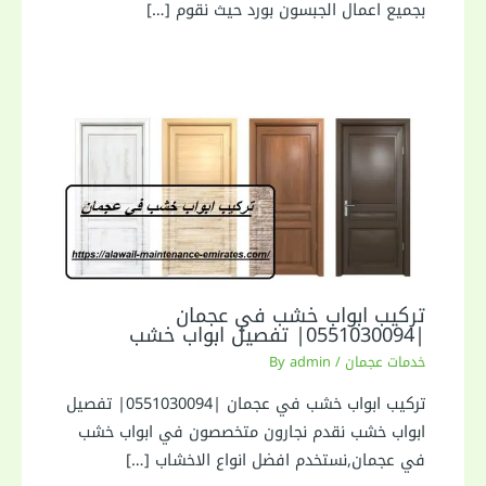
بجميع اعمال الجبسون بورد حيث نقوم […]
تركيب ابواب خشب في عجمان
|0551030094| تفصيل ابواب خشب
خدمات عجمان
/ By
admin
تركيب ابواب خشب في عجمان |0551030094| تفصيل
ابواب خشب نقدم نجارون متخصصون في ابواب خشب
في عجمان,نستخدم افضل انواع الاخشاب […]