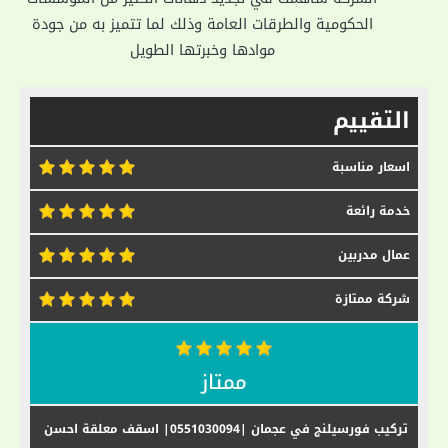
الحكومية والطرقات العامة وذلك لما تتميز به من جودة
موادها وخبرتها الطويل
التقييم
اسعار مناسبة
خدمة رائعة
عمال مدربين
شركة ممتازة
ممتاز
تركيب فورسيلنج في عجمان |0551030094| اسقف معلقة احسن