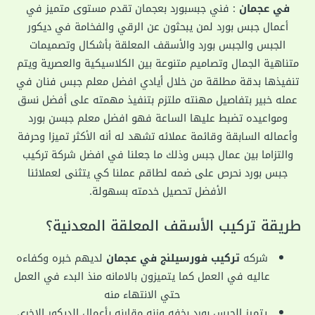
في عجمان
: فني جبسبورد بعجمان تقدم مستوى متميز في
أعمال جبس بورد لمن يبحثون عن الرقي والفخامة في ديكور
الجبس والجبس بورد والأسقف المعلقة بأشكال وتصميمات
متناهية الجمال وتصاميم متنوعة بين الكلاسيكية والعصرية ويتم
تنفيذها بدقة مطلقة من خلال أيادي افضل معلم جبس فنان في
عمله خبير بتفاصيل مهنته ملتزم بتنفيذ مهمته على أفضل نسق
ومواعيده تضبط عليها الساعة فهو افضل معلم جبسن بورد
وأعماله السابقة وقائمة عملائه تشهد له أنه الأكثر تميزا وحرفة
والتزاما بين عمال جبس وذلك ما جعلنا في افضل شركة تركيب
جبس بورد نحرص على ضمه لطاقم عملنا كي يتثنى لعملائنا
الأفضل تحصيل خدمته بسهولة.
طريقة تركيب الأسقف المعلقة المعدنية؟
شركه
تركيب فورسيلنج في عجمان
لديهم خبره وكفاءه
عاليه في العمل كما يتميزون بالامانه منذ البدء في العمل
حتي الانتهاء منه
يتميز الجبس بورد بخفه وزنه مقارنه بأعمال الديكور الاخري