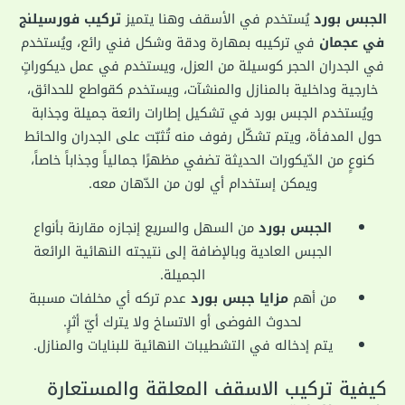
الجبس بورد
يُستخدم في الأسقف وهنا يتميز
تركيب فورسيلنج
في عجمان
في تركيبه بمهارة ودقة وشكل فني رائع، ويُستخدم
في الجدران الحجر كوسيلة من العزل، ويستخدم في عمل ديكوراتٍ
خارجية وداخلية بالمنازل والمنشآت، ويستخدم كقواطع للحدائق،
ويُستخدم الجبس بورد في تشكيل إطارات رائعة جميلة وجذابة
حول المدفأة، ويتم تشكّل رفوف منه تُثبّت على الجدران والحائط
كنوعٍ من الدّيكورات الحديثة تضفي مظهرًا جمالياً وجذاباً خاصاً،
ويمكن إستخدام أي لون من الدّهان معه.
الجبس بورد
من السهل والسريع إنجازه مقارنة بأنواع
الجبس العادية وبالإضافة إلى نتيجته النهائية الرائعة
الجميلة.
من أهم
مزايا جبس بورد
عدم تركه أي مخلفات مسببة
لحدوث الفوضى أو الاتساخ ولا يترك أيّ أثرٍ.
يتم إدخاله في التشطيبات النهائية للبنايات والمنازل.
كيفية تركيب الاسقف المعلقة والمستعارة