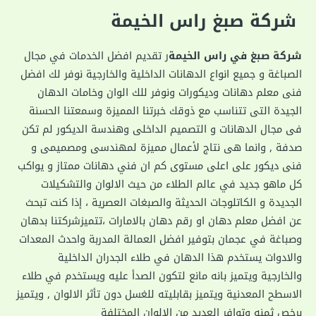
‏شركة صبغ راس الخيمة
شركة صبغ في راس الخيمة
ر تقديم افضل الخدمات في مجال
الصباغة و جميع انواع الدهانات الداخلية والخارجية نوفر لك افضل
فنى معلم دهانات وديكورات ونوفر للك الوان وخامات الدهان
الجيدة التى تتناسب مع ذوقك خبرتنا المميزة وسمعتنا الحسنة
فى مجال الدهانات و التصميم الداخلى وهندسة الديكور لم تكن
صدفة , وانما هى نتاج لأعمال مميزة لمهندسى ومصميمى و
فنى ديكور على اعلى مستوى كم ان فني دهانات ممتاز و يواكب
كل ماهو جديد في عالم الطلاء من حيث الالوان والتشكيلات
الجديدة و الكاتلوجات الحديثة والصبغات العصرية ، إذا كنت تبحث
عن افضل معلم دهان او رقم دهان بالامارات ،تتميزشركتنا بدهان
وصباغة في عجمان بتوفير افضل العمالة المدربة واحدث المعدات
والادوات يستخدم هذا الدهان في طلاء الجدران الداخلية
والخارجية ويتميز بانه مانع لتكون الصدأ عليه ويستخدم في طلاء
الاسطح المعدنية ويتميز بقابليته للغسل دون تأثر الالوان , ويتميز
برخص ثمنه وتوافر العديد من الالوان المختلفة