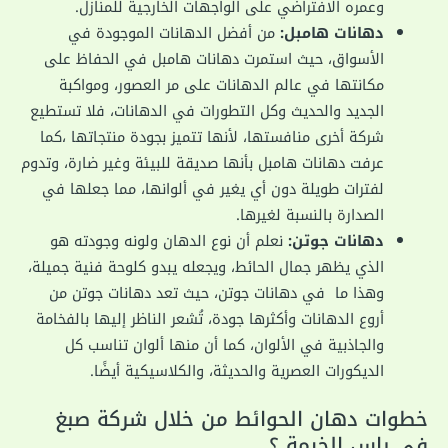
وعمره الافتراضي على الواجهات الخارجية للمنازل.
دهانات هامبل:
من أفضل الدهانات الموجودة في
الأسواق، حيث استمرت دهانات هامبل في الحفاظ على
مكانتها في عالم الدهانات على مر العصور، ومواكبة
الجديد والحديث وكل التطورات في الدهانات، فلا تستطيع
شركة أخرى منافستها، لأنها تتميز بجودة منتجاتها ،كما
عرفت دهانات هامبل بأنها صديقة للبيئة وغير ضارة، وتدوم
لفترات طويلة دون أي يغير في ألوانها، مما جعلها في
الصدارة بالنسبة لغيرها.
دهانات جوتن:
نعلم أن نوع الدهان ولونه وجودته هو
الذي يظهر جمال الحائط، ويجعله يبدو كلوحة فنية جميلة،
وهذا ما في دهانات جوتن، حيث تعد دهانات جوتن من
أروع الدهانات وأكثرها جودة، تُشعر الناظر إليها بالفخامة
والجاذبية في الألوان، كما أن منها ألوان تناسب كل
الديكورات العصرية والحديثة، والكلاسيكية أيضًا.
خطوات دهان الحوائط من خلال شركة صبغ
في راس الخيمة ؟