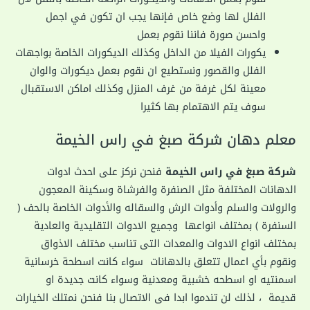
الفلل لها وضع خاص فإنها يجب ان تكون في اجمل
واحسن صورة فاننا نقوم بعمل
يكورات الفيلا من الداخل وكذلك الديكورات الخاصة بواجهات
الفلل والقصور ونستطيع ان نقوم بعمل ديكورات والوان
معينة لكل غرفة من غرف المنزل وكذلك اماكن الاستقبال
سوف يتم الاهتمام بها كثيرا
معلم دهان شركة صبغ في راس الخيمة
شركة صبغ في راس الخيمة
فنحن نركز على احدث ادوات
الدهانات المختلفة مثل الصنفرة والفرشاة وسكينة المعجون
والرولات والسلم وأدوات الرش والسقاله والأدوات الخاصة بالحف (
السنفرة ) بمختلف انواعها وجميع الادوات التقليدية والعادية
بمختلف انواع الادوات والمعدات التى تناسب مختلف الاذواق
ونقوم بأي اعمال تتعلق بالدهانات سواء كانت اسطحة خرسانية
اسمنتيه او اسطحه خشبية ومعدنية وسواء كانت جديدة او
قديمة ، لذلك لن تندموا ابدا فى الاتصال بنا فنحن نمتلك الخيارات