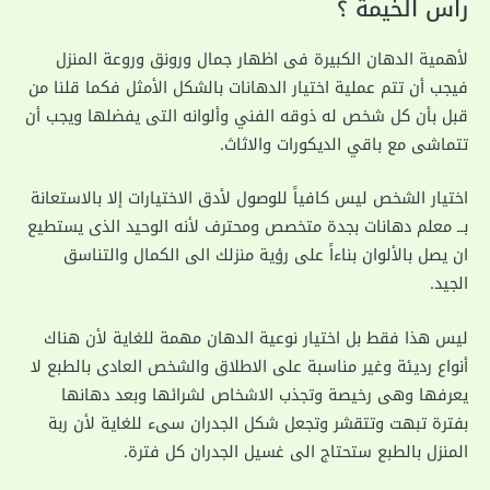
راس الخيمة ؟
لأهمية الدهان الكبيرة فى اظهار جمال ورونق وروعة المنزل
فيجب أن تتم عملية اختيار الدهانات بالشكل الأمثل فكما قلنا من
قبل بأن كل شخص له ذوقه الفني وألوانه التى يفضلها ويجب أن
تتماشى مع باقي الديكورات والاثاث.
اختيار الشخص ليس كافياً للوصول لأدق الاختيارات إلا بالاستعانة
بــ معلم دهانات بجدة متخصص ومحترف لأنه الوحيد الذى يستطيع
ان يصل بالألوان بناءاً على رؤية منزلك الى الكمال والتناسق
الجيد.
ليس هذا فقط بل اختيار نوعية الدهان مهمة للغاية لأن هناك
أنواع رديئة وغير مناسبة على الاطلاق والشخص العادى بالطبع لا
يعرفها وهى رخيصة وتجذب الاشخاص لشرائها وبعد دهانها
بفترة تبهت وتتقشر وتجعل شكل الجدران سىء للغاية لأن ربة
المنزل بالطبع ستحتاج الى غسيل الجدران كل فترة.