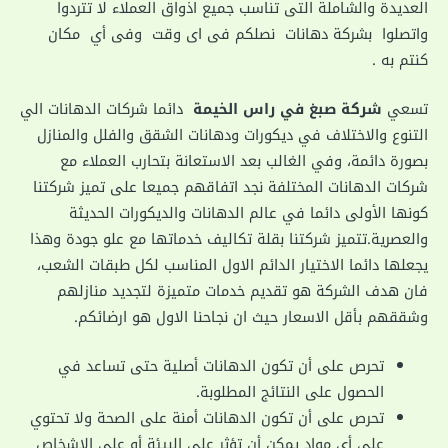
العديدة والشاملة التى تناسب جميع اذواق العملاء لا تتردوا
واتصلوا بشركة دهانات
نصلكم فى اى وقت وفى أي مكان
كنتم به .
تسعي
شركة صبغ في راس الخيمة
دائما شركات الدهانات الي
التنوع والاختلاف في ديكورات ودهانات الشقق والفلل والمنازل
بصورة دائمة، وفي الغالب بعد الاستعانة بتحارب العملاء مع
شركات الدهانات المختلفة نجد اتفاقهم جميعا على تميز شركتنا
كونها الأولى دائما في عالم الدهانات والديكورات الحديثة
والعصرية.تتميز شركتنا بقلة تكاليف خدماتها مع علو جودة وهذا
يجعلها دائما الاختيار الدائم الاول المناسب لكل طبقات الشعب،
فان هدف الشركة هو تقديم خدمات متميزة لتجديد منازلهم
وشققهم بأقل الاسعار حيث ان نجاحنا الاول هو ارضائكم.
تحرص على أن تكون الدهانات أصلية حتى تساعد في
الحصول على النتائج المطلوبة.
تحرص على أن تكون الدهانات أمنة على الصحة ولا تحتوي
على أي مواد يمكن أن تؤثر على البيئة أو على الاشخاص