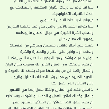
المتوافقة مع أفضل مواد الدهان والطلاء في العالم.
كما أننا نوفر لك درجات الألوان المختلفة والمتطابقة مع
أحدث التقنيات التكنولوجية.
ويتوافر لدينا خلط الألوان الحاسوبي.
كما يتوافر الخلط بالأيدي والذي يبدع فيه عاملينا المدربين
وأصحاب الخبرة الكبيرة في مجال الدهان ما يجعلهم
يوفرون لك معلم دهان
نعتمد على أمهر دهانين فلبينيين وغيرهم من الجنسيات
ونعتمد أولا واخيرا على الاتلزام والمهارة والخبرة
الوان متميزة واشكال من الديكورات العديدة التي يمكننا
ان نقوم بوضعها في المنزل الخاص بك فسوف تكون الوان
واشكال رائعة كل من يشاهدها سوف يشهد لنا بالجودة و
بالخبرة الكبيرة في مجال رش الدهانات للمنازل والبيوت
وكل الاماكن التي نعمل بها
لا نعمل فقط في المنازل ولكننا نعمل ايضا في القصور
والفلل وكذلك اماكن العمل و المحلات والشركات ونستطيع
ان نقوم بجعل هذه الاماكن من الاماكن المتميزة فنحن
نقوم بعمل الدهانات والديكورات الرائعة الخاصة بالفلل لان