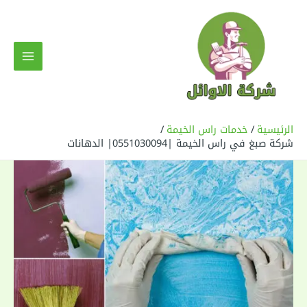
خطي
لى
لمحتوى
MAIN
MENU
الرئيسية
خدمات راس الخيمة
شركة صبغ في راس الخيمة |0551030094| الدهانات