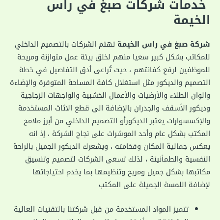
‏خدمات شركات صبغ في راس
الخيمة
شركة صبغ في راس الخيمة
تهتم الشركات بالتصميم الداخلي
للمكاتب بشكل كبير سعيا منهم لخلق بيئة عمل متوازنة ومريحة
للموظفين لرفع كفائتهم ، حيث تُراعى أدق التفاصيل في خطة
التصميم والديكور مثل استغلال كافة المساحة المتوفرة والإضاءة
والوان الطلاء والأرضيات والأعمال الخشبية والواجهات الزجاجية
وديكور الأسقف والجدران بالإضافة الى قطع الاثاث المستخدمة
والإكسسوارات يعتبر الديكورأو التصميم الداخلي من أبرز ملامح
المكتب بشكل عام وأحد الموشرات على نجاح الشركة ، إذ انه
يعكس جمالية المكان وفخامته ، ويشعرك الديكور الجميل بالراحة
النفسية والطمأنينة ، لذلك تسعى الشركات لتصميم وتنسيق
مكاتبها بشكل جميل ومريح وتنظيمها بما يخدم احتياجاتها
لإضافة اللمسة الجميلة على المكتب
تتميز المواد المستخدمة من قبل شركتنا بالتقنيات العالية