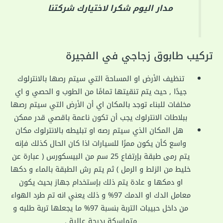
مدار اليوم شكرا لاختيارك شركتنا
تركيب طابوق زجاجي في الفجيرة
تنظيف الأرض او المساحة التي سيتم رصها بالانترلوك
جيدًا , حيث يتم تنقيتها تمامًا من الطوب و الحصي و اي
مخلفات للبناء توجد بالمكان اي أن الأرض التي سيتم رصها
ببلاطات الانترلوك يجب أن تكون ناعمة باقصي قدر ممكن
هل المكان الذي سيتم رصه او تبليطه بالانترلوك مكان
واسع كأن يكون ممرًا للسيارات اذا كان الحال كذلك فإنه
يتم رمى طبقة بإرتفاع 25 سم من البيسكورس ( عبارة عن
خليط من الزلط و الرمل ) ثم يتم رش الطبقة بالماء و دكها
او دمكها و عادة يتم ذلك بإستخدام جهاز بحيث يكون
معامل الدك او الدمك 97% و ذلك يعني انه تم طرد الهواء
من داخل حبيبات التربة بنسبة 97% ما يجعلها تربة طلبه و
متماسكة بدرجة عالية .