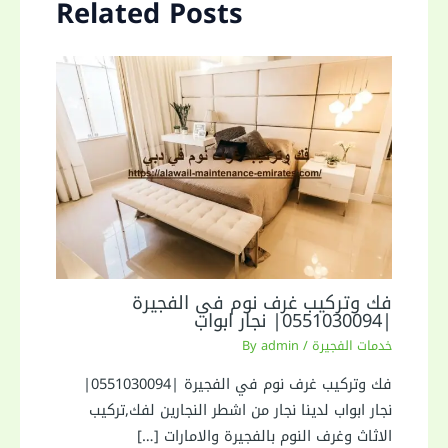
Related Posts
فك وتركيب غرف نوم في الفجيرة
|0551030094| نجار ابواب
خدمات الفجيرة
/ By
admin
فك وتركيب غرف نوم في الفجيرة |0551030094|
نجار ابواب لدينا نجار من اشطر النجارين لفك,تركيب
الاثاث وغرف النوم بالفجيرة والامارات […]