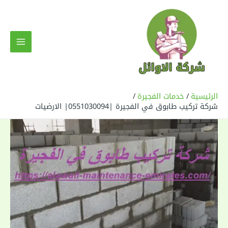
خطي
لى
لمحتوى
MAIN
MENU
الرئيسية
خدمات الفجيرة
شركة تركيب طابوق في الفجيرة |0551030094| الارضيات