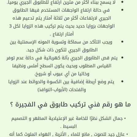
لا يسمح ببناء أكثر من مترين ارتفاع للطابوق الجيري يوميا.
في حالة ارتفاع الواجهات المستخدم فيها الطابوق
الجيري لارتفاعات أكثر من ثلاثة أمتار يتم تدعيم هذه
الواجهات بزوايا حديد بحيث يتم تركيب هذه الزوايا لكل 3
أمتار ارتفاع .
ويجب التأكد من سماكة وتسوية المونه الإسمنتية بين
الطابوق الجيري لتكون ذات شكل جيد.
يتم قص الطابوق الجيري بآلة كهربائية في حالة عدم توفر
القياس المطلوب وبحيث يكون السطح أملس ونظيفا
وخاليا من أي عيوب أو شروخ.
يتم وضع أربطة إضافية بين الكسوة والحوائط عند الزوايا
والفتحات (الأبواب-النوافذ)
ما هو رقم فني تركيب طابوق في الفجيرة ؟
• جمال الشكل نظرًا للخامة غير الإعتيادية المظهر و التصميم
البسيط .
• عازل جيد للصوت , مانع للماء , الأتربة , الهواء الملوث كما أنه