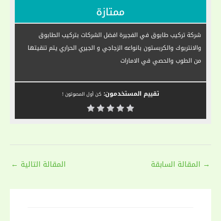
ممتازة
شركة تركيب طابوق في الفجيرة افضل الشركات بتركيب الطابوق
والانتربوك والكربستون بانواعه الزجاجي و الجيري الحراري يتم تنقيتها
من الطوب والحصي في الامارات
تقييم المستخدمون:
كن أول المصوتون !
Post
→
المقالة السابقة
المقالة التالية
←
navigation