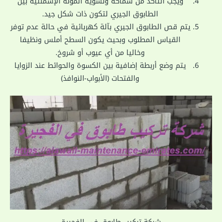
ويجب التأكد من سماكة وتسوية المونه الإسمنتية بين
الطابوق الجيري لتكون ذات شكل جيد.
يتم قص الطابوق الجيري بآلة كهربائية في حالة عدم توفر
القياس المطلوب وبحيث يكون السطح أملس ونظيفا
وخاليا من أي عيوب أو شروخ.
يتم وضع أربطة إضافية بين الكسوة والحوائط عند الزوايا
والفتحات (الأبواب-النوافذ)
شركة تركيب طابوق في الفجيرة