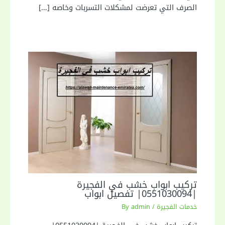
الصرف التي تعرضت لمشكلات التسربات وخاصه […]
تركيب ابواب خشب في الفجيرة
|0551030094| تفصيل ابواب
خدمات الفجيرة
/ By
admin