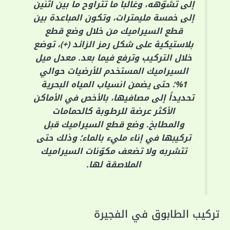
إلى تشوّهه، وغالباً ما تتراوح ما بين اثنين
إلى خمسة مليمترات، وتكون المباعدة بين
قطع السيراميك من خلال وضع قطع
بلاستيكية على شكل رمز الزائد (+)، توضع
خلال التركيب وترفع فيما بعد. معدل ميل
السيراميك المستخدم للأرضيات حوالي
1%؛ حتى يضمن انسياب المياه البحرية
تحديداً إلى مصافيها، بالأخص في الأماكن
الأكثر عرضة للرطوبة كالحمامات
والمطابخ. وضع قطع السيراميك قبل
تركيبها في إناء مليء بالماء؛ وذلك حتى
تتشربه ولا تضعف مكوّنات السيراميك
الملاصقة لها.
تركيب الطابوق في الفجيرة