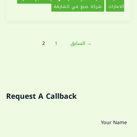
الامارات
شركة صبغ في الشارقة
خصومات
طول
السنة
Post
→
السابق
1
2
pagination
Request A Callback