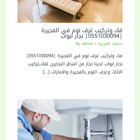
فك وتركيب غرف نوم في الفجيرة
|0551030094| نجار ابواب
خدمات الفجيرة
/ By
admin
فك وتركيب غرف نوم في الفجيرة |0551030094|
نجار ابواب لدينا نجار من اشطر النجارين لفك,تركيب
الاثاث وغرف النوم بالفجيرة والامارات […]