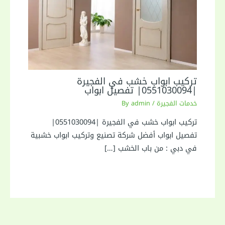
تركيب ابواب خشب في الفجيرة
|0551030094| تفصيل ابواب
خدمات الفجيرة
/ By
admin
تركيب ابواب خشب في الفجيرة |0551030094|
تفصيل ابواب أفضل شركة تصنيع وتركيب ابواب خشبية
في دبي : من باب الخشب […]