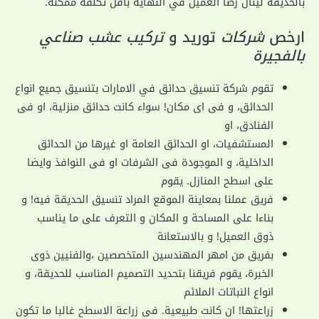
بالحديقة لينال رضا العميل في النهاية بأقل تكلفة ممكنة.
ارخص
شركات
توريد و
تركيب عشب صناعي
بالفجيرة
تقوم شركة تنسيق حدائق في الامارات بتنسيق جميع انواع
الحدائق، و فى اى مكان! سواء كانت حدائق منزلية، او فى
الفنادق، او
المستشفيات، او الحدائق العامة او غيرها من الحدائق
الداخلية، و الموجودة فى الشرفات او فى النوافذ وايضا
على اسطح المنازل. يقوم
فريق عملنا بمعاينة الموقع المراد تنسيق الحديقة فيه! و
بناءا على المساحة و المكان و التعرف على ما يناسب
ذوق العميل! و بالاستعانة
بفريق من امهر المهندسين المتخصصين ،والفنيين ذوى
الخبرة، يقوم فريقنا بتحديد التصميم المناسب للحديقة، و
انواع النباتات الملائم
زراعتها! ان كانت طبيعية. فى زراعة الاسطح غالبا ما تكون