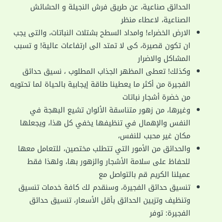
الحدائق صناعية، عن طريق فرش النجيلة و الحشائش
الصناعية، لاعطاء منظر
الارض الخضراء! وامداد السطح بشتلات النباتات، والتى يجب
ان تكون قصيرة، كى لا تمتد الى ارتفاعات عالية! و تسبب
المشاكل والاضرار
وكذلك! تعطى المظهر الجذاب المطلوب ، نسيق حدائق
الفجيرة من أكثر ما يعطينا طاقة إيجابية بالحياة لما تحتويه
من خضرة أشجار نباتات
وغيرها، من زهور متناسقة الألوان تشيع البهجة في
النفس والإهمال في تنظيفها يخفي كل هذا، ويجعلها
مكان غير محبب للنفس،
والحدائق من الأمور التي تتطلب مختصين، للتعامل معها
للحفاظ على سلامة الأشجار والزهور بها، ولهذا فقط
عميلنا الكريم قم بالتواصل مع
تنسيق حدائق الفجيرة، وسنقدم لك كافة خدمات تنسيق
وتنظيف وتزيين الحدائق بأقل الأسعار، تنسيق حدائق
الفجيرة: توفر