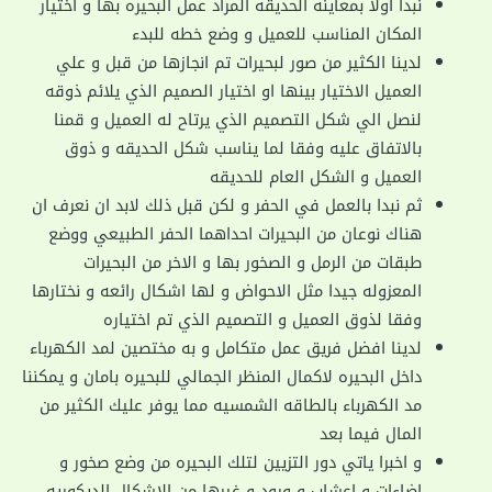
نبدا اولا بمعاينه الحديقه المراد عمل البحيره بها و اختيار
المكان المناسب للعميل و وضع خطه للبدء
لدينا الكثير من صور لبحيرات تم انجازها من قبل و علي
العميل الاختيار بينها او اختيار الصميم الذي يلائم ذوقه
لنصل الي شكل التصميم الذي يرتاح له العميل و قمنا
بالاتفاق عليه وفقا لما يناسب شكل الحديقه و ذوق
العميل و الشكل العام للحديقه
ثم نبدا بالعمل في الحفر و لكن قبل ذلك لابد ان نعرف ان
هناك نوعان من البحيرات احداهما الحفر الطبيعي ووضع
طبقات من الرمل و الصخور بها و الاخر من البحيرات
المعزوله جيدا مثل الاحواض و لها اشكال رائعه و نختارها
وفقا لذوق العميل و التصميم الذي تم اختياره
لدينا افضل فريق عمل متكامل و به مختصين لمد الكهرباء
داخل البحيره لاكمال المنظر الجمالي للبحيره بامان و يمكننا
مد الكهرباء بالطاقه الشمسيه مما يوفر عليك الكثير من
المال فيما بعد
و اخبرا ياتي دور التزيين لتلك البحيره من وضع صخور و
اضاءات و اعشاب و ورود و غيرها من الاشكال الديكوريه