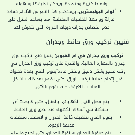
وأنماط كثيرة ومتعددة، ويمكن تعليقها بسهولة.
ألواح البوليسترين:
ويستخدم هذا النوع من الألواح كمادة
عازلة وواجهة للخلفيات المختلفة، مما يساعد المنزل على
عدم امتصاص جدرانه درجات الحرارة التي تتعرض لها.
فنيين تركيب ورق حائط وجدران
تركيب ورق جدران في ام القيوين
يتميز فني تركیب ورق
جدران بالمهارة العالية، والقدرة على تركيب ورق الجدران في
وقت قصير بشكل دقيق ومتقن.عادة ًيقوم الفني بعدة خطوات
قبل إتمام عملية تركيب الورق، حتى يظهر بعد ذلك بالشكل
المناسب للغرفة، حيث يقوم بالآتي:
يتم فصل التيار الكهربائي بالمنزل، حتى لا يحدث أي
مشكلة في أسلاك الكهرباء عند لصق ورق الحائط.
يقوم الفني بتنظيف كافة الجدران والأسقف، بمنظفات
عديمة الرغوة.
يتم صنفرة الجدران بسنفرة الجدران، حتى تصبح ملساء،