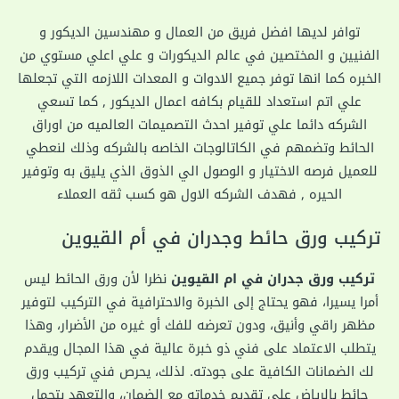
توافر لديها افضل فريق من العمال و مهندسين الديكور و
الفنيين و المختصين في عالم الديكورات و علي اعلي مستوي من
الخبره كما انها توفر جميع الادوات و المعدات اللازمه التي تجعلها
علي اتم استعداد للقيام بكافه اعمال الديكور , كما تسعي
الشركه دائما علي توفير احدث التصميمات العالميه من اوراق
الحائط وتضمهم في الكاتالوجات الخاصه بالشركه وذلك لنعطي
للعميل فرصه الاختيار و الوصول الي الذوق الذي يليق به وتوفير
الحيره , فهدف الشركه الاول هو كسب ثقه العملاء
تركيب ورق حائط وجدران في أم القيوين
تركيب ورق جدران في ام القيوين
نظرا لأن ورق الحائط ليس
أمرا يسيرا، فهو يحتاج إلى الخبرة والاحترافية في التركيب لتوفير
مظهر راقي وأنيق، ودون تعرضه للفك أو غيره من الأضرار، وهذا
يتطلب الاعتماد على فني ذو خبرة عالية في هذا المجال ويقدم
لك الضمانات الكافية على جودته. لذلك، يحرص فني تركيب ورق
حائط بالرياض على تقديم خدماته مع الضمان، والتعهد بتحمل