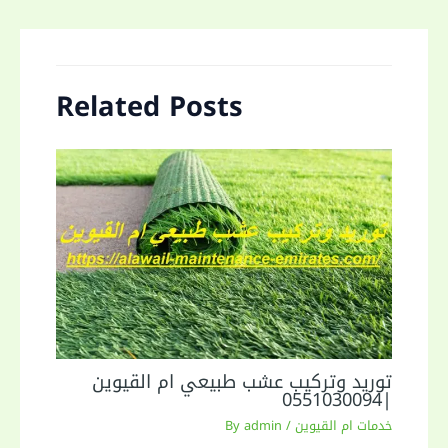
Related Posts
توريد وتركيب عشب طبيعي ام القيوين
|0551030094
خدمات ام القيوين
/ By
admin