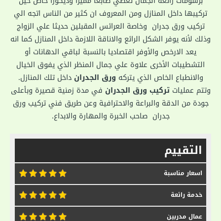
برسومات رائعة الجمال تعطي طابعا مميزا وديكوراً خاص حين
تركيبها داخل المنازل ومن المعروف ان كثير من الناس اتجه الي
تركيب ورق جدران وخاصة العرائس المقبلين حديثا علي الزواج
وذلك لأنه يوفر الشكل الرائع والاناقة اللازمة داخل المنازل كما انه
يعد الارخص والأوفر اقتصاديا بالنسبة لباقي الدهانات أو
التشطيبات الأخرى علاوة علي جمال المنظر الذي يفوق الخيال
والانطباع الخاص الذي يتركه
ورق الجدران
داخل تلك المنازل.
وتتم عمليات
تركيب ورق الجدران
في مدة زمنية قصيرة وبأعلى
جودة من الدقة والبراعة والاحترافية وعن طريق فني تركيب ورق
جدران صاحب الخبرة والمهارة والابداع.
التقييم
اسعار مناسبة
خدمة رائعة
عمال مدربين