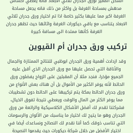
الشكل المميز لورق الجدران ثلاثي الابعاد فانه يعطي احساس
مدهش بمساحة الغرفة بل واكثر من ذلك فانه يجعل مساحة
الغرفة اكبر مما عليها بكثير خاصة اذا تم اختيار ورق جدران ثلاثي
الابعاد يتناسب مع باقي ديكورات الغرفة واثاثها حيث تظهر جدران
الغرفة كأنها ممتدة الى مسافة كبيرة
تركيب ورق جدران أم القيوين
وقد ازدادت أهمية ورق الجدران ابوظبي للنتائج الممتازة والجمال
والأناقة التي تحصل عليها مع ورق الجدران الذي أقبل عليه
الجميع مؤخرا، فنجد مثلا أن المقبلين على الزواج يفضلون ورق
الحائط لأنه يوفر الكثير من الأموال بل أن هناك بعض الأنواع من
ورق جدران الحائط بمكة يتم تركيبها على الحائط دون تشطيبات
مما يوفر الكثر من المال والوقت ويعطي نتيجة تفوق الخيال،
فشركتنا تقدم لك أفضل الأشكال الكلاسيكية والرائعة من ورق
الجدران وهو ما يتيح لك اختيار ما يناسبك من الألوان والرسومات
التي تناسب ذوقك كما أننا نقدم لك النصائح ونساعدك أيضا في
اختيار الأفضل من خلال شركة ديكورات حيث يقدموا النصيحة