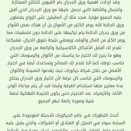
وقد ازدادت أهمية ورق الجدران بام القيوين للنتائج الممتازة
والجمال والأناقة التي تحصل عليها مع ورق الجدران الذي أقبل
عليه الجميع مؤخرا، فنجد مثلا أن المقبلين على الزواج يفضلون
ورق الحائط لأنه يوفر الكثير من الأموال بل أن هناك بعض الأنواع
من ورق جدران الحائط يتم تركيبها على الحائط دون تشطيبات مما
يوفر الكثر من المال والوقت ويعطي نتيجة تفوق الخيال، فشركتنا
تقدم لك أفضل الأشكال الكلاسيكية والرائعة من ورق الجدران
وهو ما يتيح لك اختيار ما يناسبك من الألوان والرسومات التي
تناسب ذوقك كما أننا نقدم لك النصائح ونساعدك أيضا في اختيار
الأفضل من خلال شركة ديكورات حيث يقدموا النصيحة والألوان
والرسومات التي تناسب كل غرفة لأن اختيار ورق الجدران يحتاج
عدة معايير منها استخدام الغرفة وأيضا لابد أن يتم مراعاة ألوان
الأثاث والأرضيات عند الاختيار حتى يكون النتيجة النهائية تحفة
فنية وصورة رائعة تبهر الجميع.
أحدث التطورات في عالم الديكورات الحديثة الموجودة على
الساحة سواء في المنزل أو الفنادق أو الشركات، والذي يقبل عليه
الجميع ولعل العامل الأساسي والضروري لبيان جودة ورق الحائط