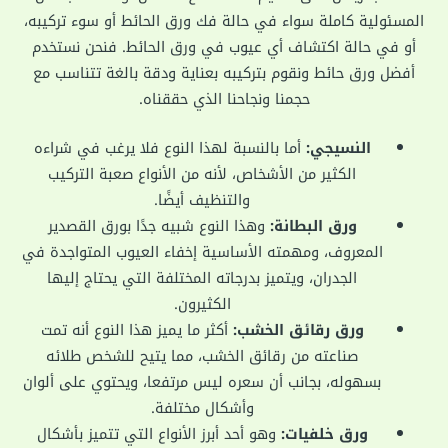
المسئولية كاملة سواء في حالة فك ورق الحائط أو سوء تركيبه،
أو في حالة اكتشاف أي عيوب في ورق الحائط. فنحن نستخدم
أفضل ورق حائط ونقوم بتركيبه بعناية ودقة بالغة تتناسب مع
حجمنا ونجاحنا الذي حققناه.
النسيجي:
أما بالنسبة لهذا النوع فلا يرغب في شراءه
الكثير من الأشخاص، لأنه من الأنواع صعبة التركيب
والتنظيف أيضًا.
ورق البطانة:
وهذا النوع شبيه جدًا بورق القصدير
المعروف، ومهمته الأساسية إخفاء العيوب المتواجدة في
الجدران، ويتميز بدرجاته المختلفة التي يحتاج إليها
الكثيرون.
ورق رقائق الخشب:
أكثر ما يميز هذا النوع أنه تمت
صناعته من رقائق الخشب، مما يتيح للشخص طلائه
بسهوله، بجانب أن سعره ليس مرتفعا، ويحتوي على ألوان
وأشكال مختلفة.
ورق خلفيات:
وهو أحد أبرز الأنواع التي تتميز بأشكال