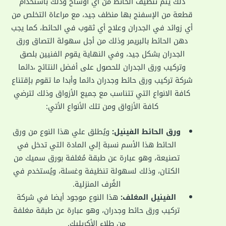
ذلك يتم تنظيف الحائط من أي أوساخ وذلك باستخدام
قطعة من الإسفنج بها منظف جيد، مع مراعاة التخلص من
أي زوائد في الجدران وعلاج أي ثقوب في الحائط، كما يجب
دهن الحائط بالبريمر وذلك من أجل سهولة التصاق ورق
الجدران بشكل جيد، وفي النهاية يقوم الفنيين بلصق
وتركيب ورق الجدران للحصول على أفضل النتائج ،دائما
شركة تركيب ورق حائط وجدران دائما وأبدا ما تقوم بإقتناع
كافة الانواع التي تتناسب مع جميع الأزواق وذلك لترضي
كافة الأزواق ومن تلك الأنواع الأتي:
ورق الحائط الفينيل:
ويُطلق علي هذا النوع من ورق
الحائط هذا الأسم نسبة إلي المادة التي تدخل في
تصنيعة، وهو عبارة عن طبقة مُغلفة بورق سميك من
الكتان، وذلك لسهولة تنظيفة وغسلة، ويُستخدم في
الغُرف المنزلية.
الفينيل المغلف:
هذا النوع موجود أيضا في شركة
تركيب ورق حائط وجدران، وهو عبارة عن طبقة مغلفة
من طلاء الأكريليك.