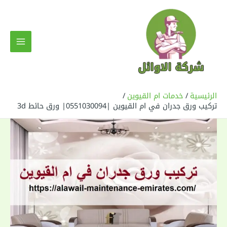
خطي
لى
لمحتوى
MAIN
MENU
الرئيسية
خدمات ام القيوين
تركيب ورق جدران في ام القيوين |0551030094| ورق حائط 3d