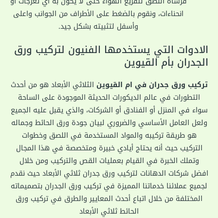
فرشاة اللصق لتفريغ الهواء حتى لا يكون به أي تعرجات او
انحناءات، ونقوم بالضغط على الأطراف من الجوانب واعلى
وأسفل لتثبيته بشكل جيد.
الادوات التي يستخدمها الفنيون لتركيب ورق
الجدران بأم القيوين
تركيب ورق جدران في ام القيوين
الثلاثي الأبعاد هو من أحدث
التطورات في عالم الديكورات الحديثة الموجودة على الساحة
سواء في المنزل أو الفنادق أو الشركات، والذي يقبل عليه الجميع
ولعل العامل الأساسي والضروري لبيان جودة ورق الحائط وجماله
هو طريقة تركيبه والمواد المستخدمة في اللصق وخطوات
التركيب حيث أنه يحتاج أيادي خبيرة ومتخصصة في هذا المجال
وتملك الخبرة في القيام بعمليات القص والتركيب ومن خلال
افضل شركات الدهانات لتركيب ورق جدران ثلاثي الأبعاد حيث نقدم
لجميع عملائنا خدماتنا المميزة في تركيب ورق الجدران بتصميماته
المختلفة من خلال اتباع أحدث المعايير والطرق في تركيب ورق
الحائط ثلاثي الأبعاد