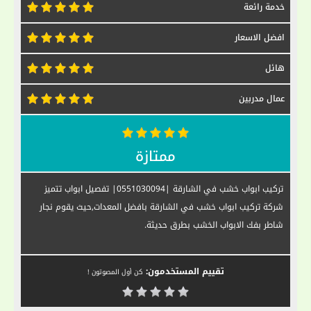
خدمة رائعة
افضل الاسعار
هائل
عمال مدربين
ممتازة
تركيب ابواب خشب في الشارقة |0551030094| تفصيل ابواب تتميز
شركة تركيب ابواب خشب في الشارقة بافضل المعدات,حيث يقوم نجار
شاطر بفك الابواب الخشب بطرق حديثة.
تقييم المستخدمون:
كن أول المصوتون !