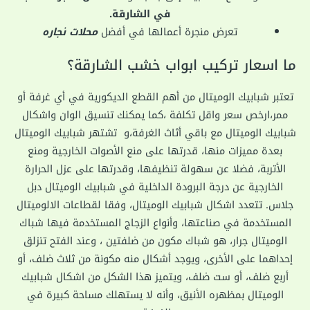
في الشارقة.
تعرض منجرة أعمالها في أفضل
محلات نجاره
ما اسعار تركيب ابواب خشب الشارقة؟
تعتبر شبابيك الوميتال من أهم القطع الديكورية في أي غرفة أو
ممر،ارخص سعر واقل تكلفة ،كما يمكنك تنسيق الوان واشكال
شبابيك الوميتال مع باقي أثاث الغرفة،و تشتهر شبابيك الوميتال
بعدة مميزات منها، قدرتها على منع الأصوات الخارجية ومنع
الأتربة، فضلا عن سهولة تنظيفها، وقدرتها على عزل الحرارة
الخارجية عن درجة البرودة الداخلية في شبابيك الوميتال دبل
جلاس. تتعدد اشكال شبابيك الوميتال، وفقا لقطاعات الالوميتال
المستخدمة في صناعتها، وأنواع الزجاج المستخدمة فيها شباك
الوميتال جرار، هو شباك مكون من ضلفتين ، وعند الفتح تنزلق
إحداهما على الأخرى، ويوجد أشكال منه مكونة من ثلاث ضلف، أو
أربع ضلف، أو ست ضلف، ويتميز هذا الشكل من اشكال شبابيك
الوميتال بمظهره الأنيق، وأنه لا يستهلك مساحة كبيرة في