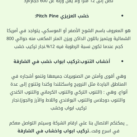
تصل إلى 12 متراً ولا يقل وزنه عن 600 كجم/م3
خشب العزيزي Pitch Pine:
هو المعروف باسم الشوح الأصفر أو الموسكي، يتواجد في أمريكا
الشمالية ويتميز باللون الداكن ويزن المتر المكعب منه حوالي 800
كجم عندما تكون نسبة الرطوبة فيه 12%.نجار تركيب خشب
أخشاب التنوب:تركيب ابواب خشب في الشارقة
وهي أقوى وأمتن من الصنوبريات جميعها وتنمو أشجاره في
المناطق الباردة مثل النرويج واسكتلندا وكندا وتتنوع إلى عدة
أنواع، وهي : (التنوب التركي والتنوب الكرماني والتنوب الكندي
والتنوب دوجلاس والتنوب البولاندي واللاط والآرز والجوز).نجار
تركيب ابواب وخشب
_ يمكنكم الاتصال بنا علي ارقام الشركة وسيتم التواصل معكم
في اسرع وقت..
تركيب ابواب واخشاب في الشارقة