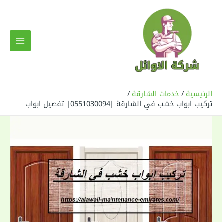
خطي
لى
لمحتوى
MAIN
MENU
الرئيسية
خدمات الشارقة
تركيب ابواب خشب في الشارقة |0551030094| تفصيل ابواب