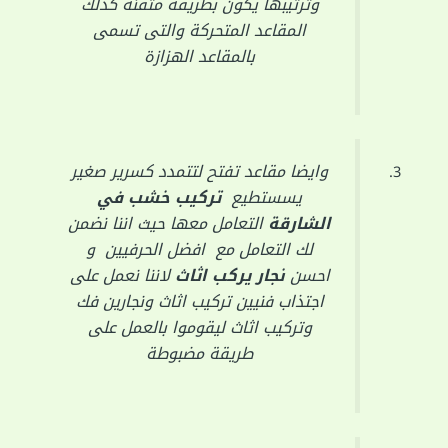
وترتيبها يكون بطريقة متقنة كذلك
المقاعد المتحركة والتى تسمى
بالمقاعد الهزازة
وايضا مقاعد تفتح لتتمدد كسرير صغير
يسستطيع
تركيب خشب
في
الشارقة
التعامل معها حيث اننا نضمن
لك التعامل مع افضل الحرفيين و
احسن
نجار يركب اثاث
لاننا نعمل على
اجتذاب فنيين تركيب اثاث ونجارين فك
وتركيب اثاث ليقوموا بالعمل على
طريقة مضبوطة