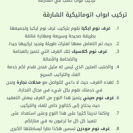
تركيب ابواب خشب في الشارقة
تركيب ابواب اتوماتيكية الشارقة
غرف نوم ايكيا
نقوم بتركيب غرف نوم ايكيا وتجميعها
بطريقة صحيحة وسريعة ومهارة فائقة
حيث تم التعامل معها لفترات طويلة ونجيد تركيبها جيدا.
غرف نوم كلاسيك
تلك الغرف التي تتميز بالفخامة
والضخامة والأصالة
والخشب المتين الذي ليس له مثيل فنحن نقدم لكم خدمة
الفك والتركيب السريع
لهذه الغرف، حيث لا داعي للتواصل مع
محلات نجارة
ونحن
في خدمتك نقوم بكل شيء في مجال النجارة.
غرف نوم صيني
يتميز هذا النوع من الغرف ببعض التعقيد
حيث يحتاج إلى كتالوج خاص للفك والتركيب
ولكننا تدربنا كثيرا على هذا النوع وعلى استعداد على
تنفيذ كل كل ما ترغبون به في منازلكم.
غرف نوم مودرن
تسمى هكذا نظرا لبساطتها الكبرى