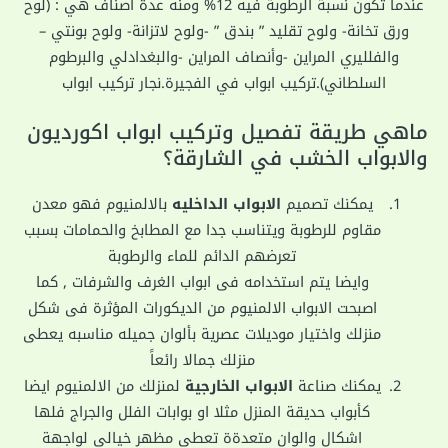
عندما تكون نسبة الرطوبة فيه 12% ومنه عدة أصناف هي : (لوح
ورق تخانة- ولوح تقليد ” بندق ” -ولوح لاتزانة- ولوح بونتي –
والفلليري المراين -وأنصاف المراين -والبغدادلي والبرطوم
السلطاني).تركيب ابواب في الفجيرة.نجار تركيب ابواب
ماهي طريقة تفصيل وتركيب ابواب اكورديون
والابواب الخشب في الشارقة؟
يمكنك تصميم
الابواب الداخليه
بالالمنيوم فهو معدن
مقاوم للرطوبة ويتناسب جدا مع المطابخ والحمامات بسبب
تعرضهم الدائم للماء والرطوبة
وايضا يتم استخدامه فى ابواب الغرف والشرفات , كما
اصبحت الابواب الالمنيوم من الديكورات المؤثرة فى شكل
منزلك واختيار موديلات عصرية بألوان جميله مناسبه يعطى
منزلك جمالا رائعاً
يمكنك صناعة
الابواب الخارجية
لمنزلك من الالمنيوم ايضا
كأبواب حديقة المنزل مثلا او بوابات الفلل والجراج فلها
اشكال والوان متعدةة تعطي مظهر خيالى لواجهة